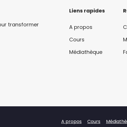
Liens rapides
R
our transformer
A propos
C
Cours
M
Médiathèque
F
A propos
Cours
Médiath