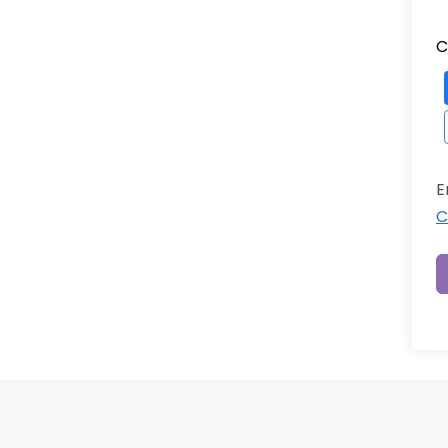
C
E
C