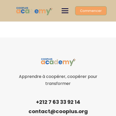
Skip
to
Commencer
content
Apprendre à coopérer, coopérer pour
transformer
+212 7 63 33 92 14
contact@cooplus.org