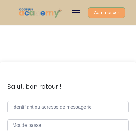
Skip
to
Commencer
content
Salut, bon retour !