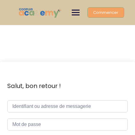
Skip
to
Commencer
content
Salut, bon retour !