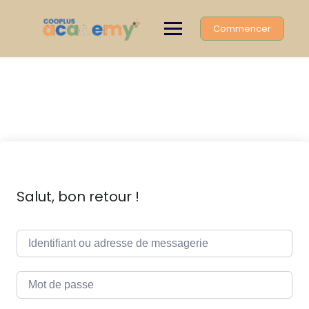
Skip
to
Commencer
content
Salut, bon retour !