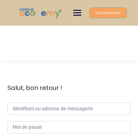
Skip
to
Commencer
content
Salut, bon retour !