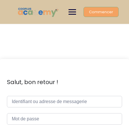
Skip
to
Commencer
content
Salut, bon retour !