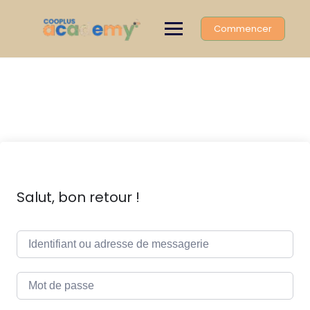
Skip
to
Commencer
content
Salut, bon retour !