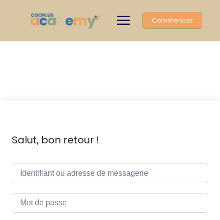
Skip
to
Commencer
content
Salut, bon retour !